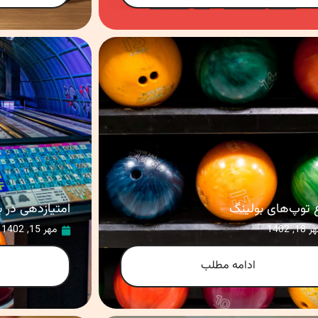
ع توپ‌های بولینگ
امتیازدهی در ب
 18, 1402
مهر 15, 1402
ادامه مطلب