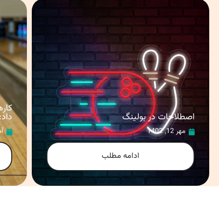
کاره
اصطلاحات در بولینگ
داد:
مهر 12, 1402
آذر 
ادامه مطلب