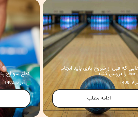
ایی که قبل از شروع بازی باید انجام
 خط را بررسی کنید
انواع سوراخ پن
9, 1400
آذر 6, 1400
ادامه مطلب
5
4
3
2
1