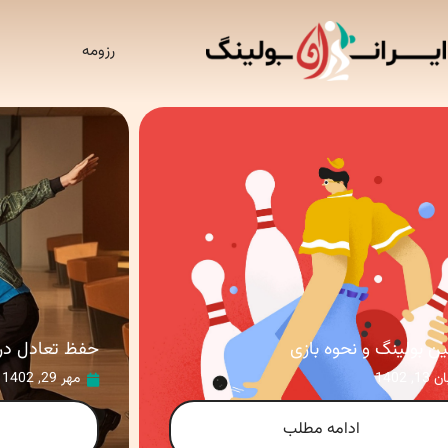
رزومه
ین بولینگ و نحوه بازی
حفظ تعادل در 
 13, 1402
مهر 29, 1402
ادامه مطلب