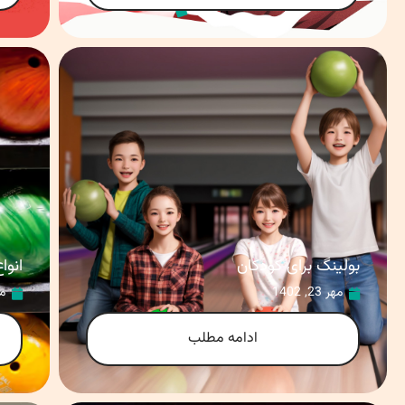
بولینگ برای کودکان
انوا
مهر 23, 1402
مهر
ادامه مطلب