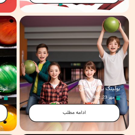
بولینگ برای کودکان
انوا
مهر 23, 1402
مهر
ادامه مطلب