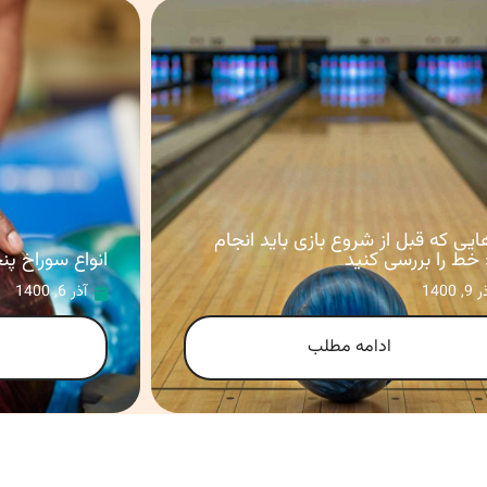
ایی که قبل از شروع بازی باید انجام
 خط را بررسی کنید
انواع سوراخ پن
9, 1400
آذر 6, 1400
ادامه مطلب
5
4
3
2
1