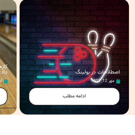
کاره
اصطلاحات در بولینگ
داد:
مهر 12, 1402
آذر 
ادامه مطلب