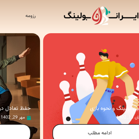
رزومه
ین بولینگ و نحوه بازی
حفظ تعادل در 
 13, 1402
مهر 29, 1402
ادامه مطلب