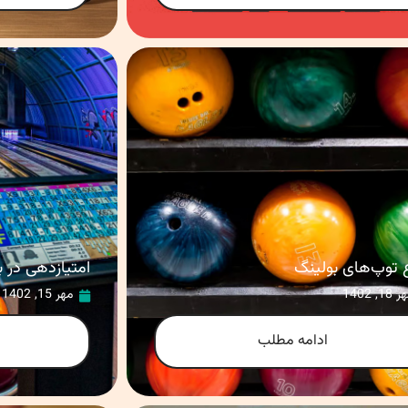
ع توپ‌های بولینگ
امتیازدهی در ب
 18, 1402
مهر 15, 1402
ادامه مطلب